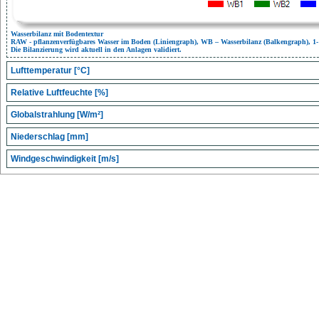
Wasserbilanz mit Bodentextur
RAW - pflanzenverfügbares Wasser im Boden (Liniengraph), WB – Wasserbilanz (Balkengraph), 1
Die Bilanzierung wird aktuell in den Anlagen validiert.
Lufttemperatur [°C]
Relative Luftfeuchte [%]
Globalstrahlung [W/m²]
Niederschlag [mm]
Windgeschwindigkeit [m/s]