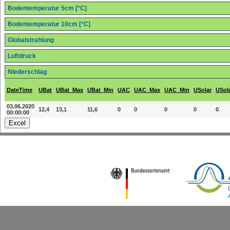
Bodentemperatur 5cm [°C]
Bodentemperatur 10cm [°C]
Globalstrahlung
Luftdruck
Niederschlag
DateTime
UBat
UBat_Max
UBat_Min
UAC
UAC_Max
UAC_Min
USolar
USol
03.06.2020
12,4
13,1
11,6
0
0
0
0
0
00:00:00