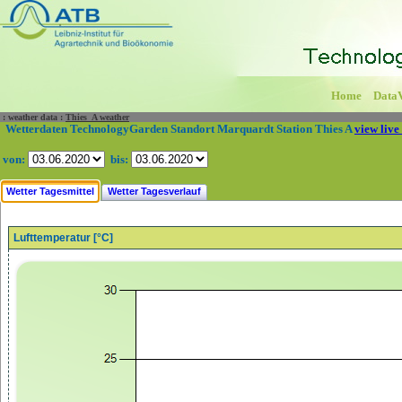
Home
Data
:
weather data
:
Thies_A weather
Wetterdaten TechnologyGarden Standort Marquardt Station Thies A
view live
von:
bis:
Wetter Tagesmittel
Wetter Tagesverlauf
Lufttemperatur [°C]